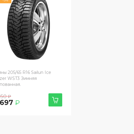
ы 205/65 R16 Sailun Ice
azer WST3 Зимняя
пованная.
050
₽
 697
₽