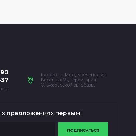
-90
Кузбасс, г. Междуреченск, ул.
-37
Весенняя 25, территория
Ольжерасской автобазы.
асть
ых предложениях первым!
ПОДПИСАТЬСЯ