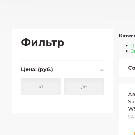
Катег
Фильтр
Ш
З
Со
Цена: (руб.)
Ав
Sa
W
SA