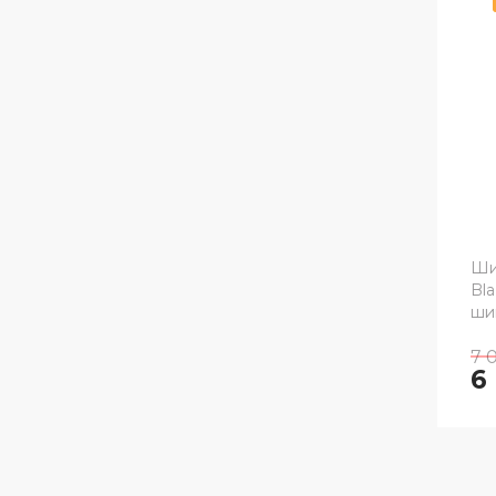
Шин
Bl
ши
7 
6