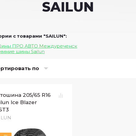
SAILUN
ории с товарами "SAILUN":
ины ПРО АВТО Междуреченск
имние шины Sailun
ртировать по
тошина 205/65 R16
ilun Ice Blazer
ST3
ILUN
-5%