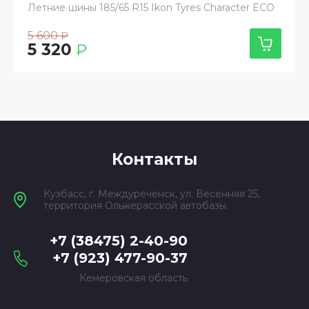
Летние шины 185/65 R15 Ikon Tyres Character ECO
5 600
₽
5 320
₽
Контакты
Кузбасс, г. Междуреченск, ул. Весенняя 25,
территория Ольжерасской автобазы.
+7 (38475) 2-40-90
+7 (923) 477-90-37
Кемеровская область