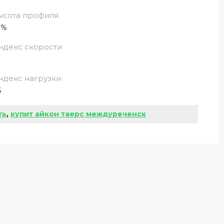
ысота профиля
5%
ндекс скорости
ндекс нагрузки
6
ть
,
купит айкон таерс междуреченск