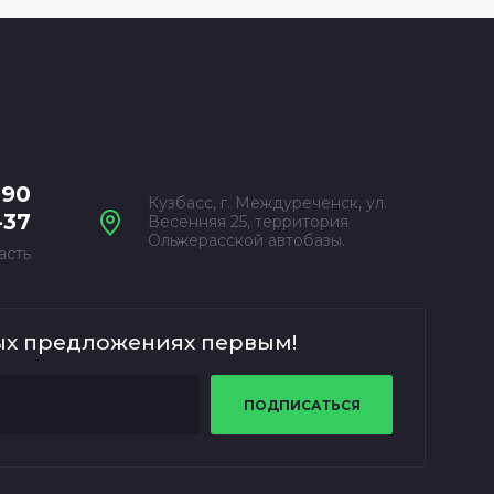
-90
Кузбасс, г. Междуреченск, ул.
-37
Весенняя 25, территория
Ольжерасской автобазы.
асть
ых предложениях первым!
ПОДПИСАТЬСЯ