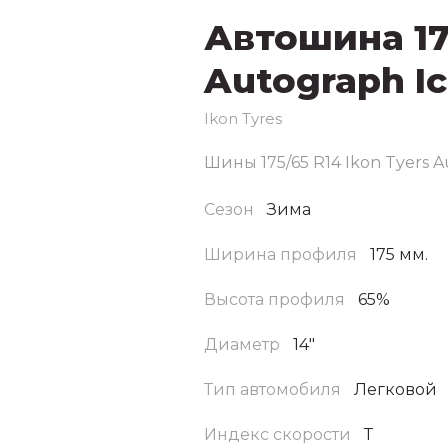
Автошина 175
Autograph Ic
Ikon Tyres
Шины 175/65 R14 Ikon Tyers 
Сезон
Зима
Ширина профиля
175 мм.
Высота профиля
65%
Диаметр
14"
Тип автомобиля
Легковой
Индекс скорости
Т